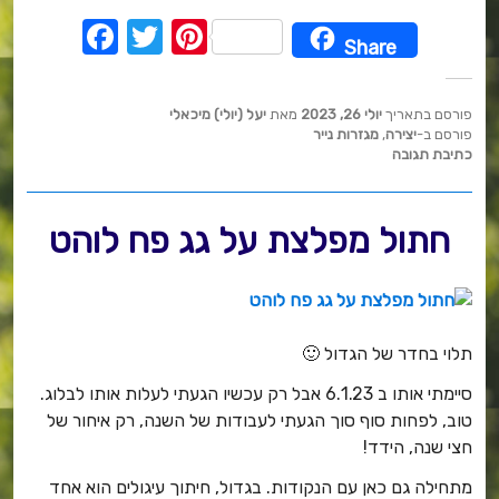
F
T
Pi
Share
a
w
nt
c
it
er
פורסם בתאריך
יולי 26, 2023
מאת
יעל (יולי) מיכאלי
e
te
e
פורסם ב-
יצירה
,
מגזרות נייר
כתיבת תגובה
b
r
st
o
חתול מפלצת על גג פח לוהט
o
k
תלוי בחדר של הגדול 🙂
סיימתי אותו ב 6.1.23 אבל רק עכשיו הגעתי לעלות אותו לבלוג.
טוב, לפחות סוף סוך הגעתי לעבודות של השנה, רק איחור של
חצי שנה, הידד!
מתחילה גם כאן עם הנקודות. בגדול, חיתוך עיגולים הוא אחד