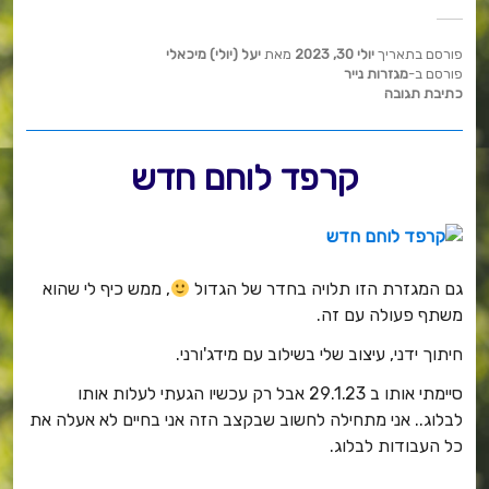
a
w
nt
c
it
er
פורסם בתאריך
יולי 30, 2023
מאת
יעל (יולי) מיכאלי
e
te
e
פורסם ב-
מגזרות נייר
כתיבת תגובה
b
r
st
o
קרפד לוחם חדש
o
k
גם המגזרת הזו תלויה בחדר של הגדול
, ממש כיף לי שהוא
משתף פעולה עם זה.
חיתוך ידני, עיצוב שלי בשילוב עם מידג'ורני.
סיימתי אותו ב 29.1.23 אבל רק עכשיו הגעתי לעלות אותו
לבלוג.. אני מתחילה לחשוב שבקצב הזה אני בחיים לא אעלה את
כל העבודות לבלוג.