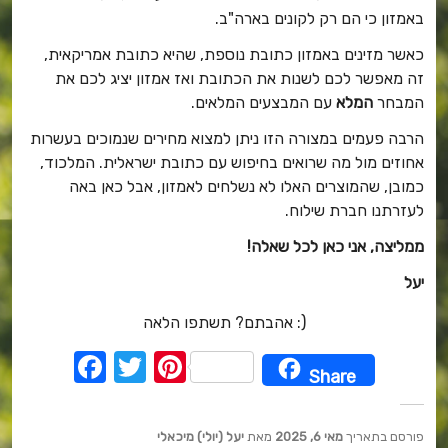
באמזון כי הם רק לקונים בארה"ב.
כאשר מזינים באמזון כתובת נוספת, שהיא כתובת אמריקאית,
זה מאפשר לכם לשנות את הכתובת ואז אמזון יציג לכם את
המבחר
המלא
עם המבצעים המלאים.
הרבה פעמים במצורה הזו ניתן למצוא מחירים שנמוכים בעשרות
אחוזים מול מה שרואים בחיפוש עם כתובת ישראלית. המלכוד,
כמובן, שהמוצרים האלו לא נשלחים לאמזון, אבל כאן באה
לעזרתנו חברת שילוח.
ממליצה, אני כאן לכל שאלה!
יעל
אהבתם? תשתפו הלאה :)
F
T
Pi
Share
a
w
nt
c
it
er
פורסם בתאריך
מאי 6, 2025
מאת
יעל (יולי) מיכאלי