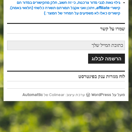
גילוי נאות לגבי מדור צרכנות, כי זה חשוב, חלק מהקישורים במדור הם
קישורי affiliate, ויתכן ואני אקבל תמורתם תשורה כלשהי (הלוואי באמת).
קישורים כאלו לא משפיעים על המחיר של המוצר :)
שמרו על קשר
לוח מגזרות ענק בפינטרסט
פועל על WordPress
ערכת עיצוב: Colinear של
Automattic