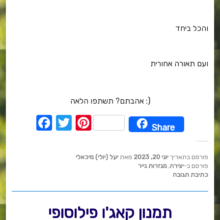
והכל ביחד
ועם תאורה אחורית
אהבתם? תשתפו הלאה :)
F
T
Pi
Share
a
w
nt
c
it
er
פורסם בתאריך
יוני 20, 2023
מאת
יעל (יולי) מיכאלי
e
te
e
פורסם ב-
יצירה
,
מגזרות נייר
כתיבת תגובה
b
r
st
o
תמנון קאג'ו פילוסופי
o