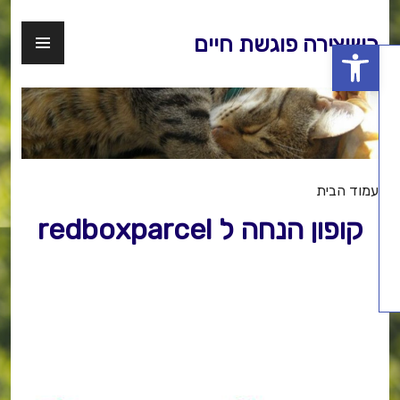
לג
תוכן
תפריט
כשיצירה פוגשת חיים
פתח סרגל נגישות
ראשי
עמוד הבית
קופון הנחה ל redboxparcel