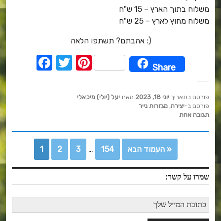
משלוח בתוך הארץ – 15 ש"ח
משלוח מחוץ לארץ – 25 ש"ח
אהבתם? תשתפו הלאה :)
F
T
Pi
Share
a
w
nt
c
it
er
פורסם בתאריך
יוני 18, 2023
מאת
יעל (יולי) מיכאלי
e
te
e
פורסם ב-
יצירה
,
מגזרות נייר
תגובה אחת
b
r
st
o
העמוד הבא »
154
…
3
2
1
o
k
שמרו על קשר: