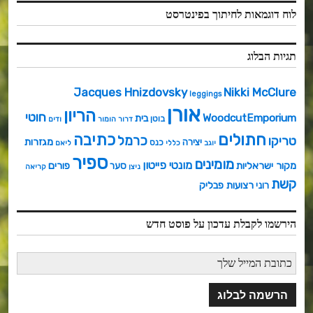
לוח דוגמאות לחיתוך בפינטרסט
תגיות הבלוג
Jacques Hnizdovsky
Nikki McClure
leggings
אורן
הריון
חוטי
WoodcutEmporium
בית
בוטן
דרור
הומור
ודים
חתולים
כתיבה
כרמל
טריקו
מגזרות
יצירה
כנס
יוגב
כללי
ליאם
ספיר
מומינים
מונטי פייטון
מקור ישראליות
פורים
סער
ניצן
קריאה
קשת
רצועות פבליק
רוני
הירשמו לקבלת עדכון על פוסט חדש