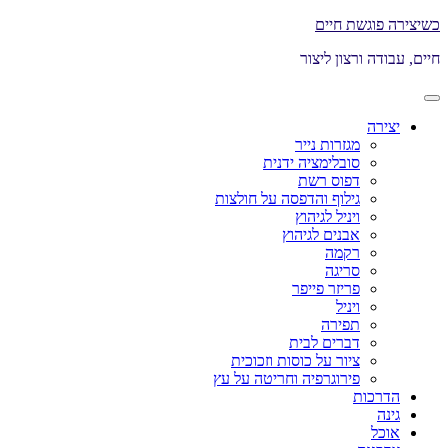
דלג
כשיצירה פוגשת חיים
לתוכן
חיים, עבודה ורצון ליצור
תפריט
ראשי
יצירה
מגזרות נייר
סובלימציה ידנית
דפוס רשת
גילוף והדפסה על חולצות
ויניל לגיהוץ
אבנים לגיהוץ
רקמה
סריגה
פריזר פייפר
ויניל
תפירה
דברים לבית
ציור על כוסות וזכוכית
פירוגרפיה וחריטה על עץ
הדרכות
גינה
אוכל