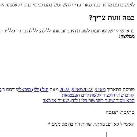
לאנשים עם מחזור כבד מאוד עדיף להשתמש בהם כגיבוי בנוסף לאמצעי אחר
כמה זוגות צריך?
כדאי שיהיו שלושה זוגות לשעות היום וזוג אחד ללילה. ללילה בדרך כלל יותר 
ממליצה!
פורסם בתאריך
מאי 9, 2022
מאי 9, 2022
מאת
יעל (יולי) מיכאלי
פורסם ב-
צ
ניווט
רשומה
קודם
שתי חולצוה לקשת ליום העצמאות
רשומה
קודמת:
הבא
מסיר שיער בשפשוף בלי גילוח, שעווה או כאב
הבאה:
כתיבת תגובה
האימייל לא יוצג באתר.
שדות החובה מסומנים
*