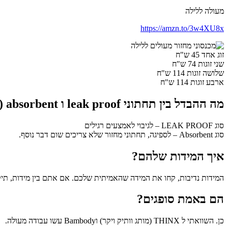
מעולה ללילה
https://amzn.to/3w4XU8x
זוג אחד 45 ש"ח
שני זוגות 74 ש"ח
שלושה זוגות 114 ש"ח
ארבע זוגות 114 ש"ח
מה ההבדל בין תחתוני leak proof ו absorbent (הקישורים כאן ל absorbent)
סוג LEAK PROOF – לגיבוי לאמצעים רגילים
סוג Absorbent – לספיגה, תחתוני מחזור שלא צריכים שום דבר נוסף.
איך המידות שלהם?
המידות נדיבות, קחו את המידה שהאמיתית שלכם. אם אתם בין מידות, תיק
הם באמת סופגים?
כן. השוואתי ל THINX (מותג וותיק ויקר) וBambody עשו עבודה מעולה.