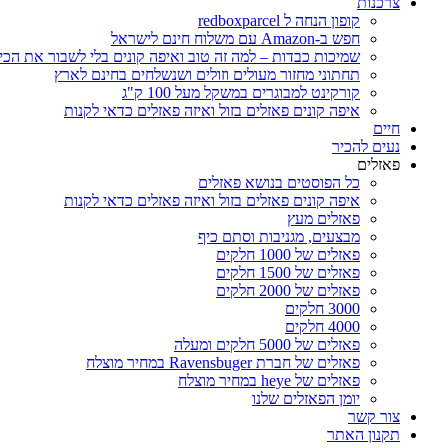
צרכנות
קופון הנחה ל redboxparcel
חפש ב-Amazon עם משלוח חינם לישראל
שמיכות כבדות – למה זה טוב ואיפה קונים בלי לשבור את הכי
תחתוני מחזור מעולים וזולים ושנשלחים בחינם לארץ
קורקינט למבוגרים במשקל מעל 100 ק"ג
איפה קונים פאזלים בזול ואיזה פאזלים כדאי לקנות
חיים
נעים להכיר
פאזלים
כל הפוסטים בנושא פאזלים
איפה קונים פאזלים בזול ואיזה פאזלים כדאי לקנות
פאזלים מעץ
מבצעים, מגניבות וסתם כיף
פאזלים של 1000 חלקים
פאזלים של 1500 חלקים
פאזלים של 2000 חלקים
3000 חלקים
4000 חלקים
פאזלים של 5000 חלקים ומעלה
פאזלים של חברת Ravensbuger במחיר מוצלח
פאזלים של heye במחיר מוצלח
יומן הפאזלים שלנו
צור קשר
תקנון האתר