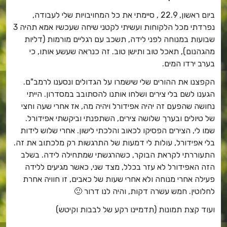
ביום ראשון, 22.9 , סיימתי את כל המחויבויות שלי לעבודה,
נפרדתי מכל הלקוחות ועשיתי לקטני שיחה שעכשיו אמא תהיה 3
שבועות במנוחה לפני לידה, תשכב עם רגליים מורמות (דליות
מהגהנום), תאכל טוב ותישן טוב. זה כנראה שעשע אותו, כי
בערב ירדו המים.
הקפצנו את ההורים שלי שישמרו על הגדולים ונסענו לרמב"ם.
הגענו לשם בלי צירים ושלחו אותנו להסתובב במסדרון. הייתי
נחושה שהפעם זה יהיה אפידורל ויהיה מה, אז אחרי שעה וחצי
של טיולים ובערך שלושה צירים, השתפנתי וביקשתי אפידורל.
שמו לי, הצירים הפסיקו לכאוב והלכתי לישון. אחרי שלוש לידות
בלי אפידורל, עולות לי דמעות של התרגשות רק מלכתוב את זה.
התעוררתי לקראת הבוקר, כשהרגשתי שמתחילה לידה. בשלב
הזה האפידורל לא עזר בכלל, מצד שני, כאשר מגיעים ללידה
פעילה אחרי מנוחה ולא אחרי שעות של כאבים, זו חוויה אחרת
לחלוטין. חמש עשרה דקות, והיה לנו דרור 🙂
ועוד קצת תמונות (תדמיינו רקע של לבבות וקיטש)