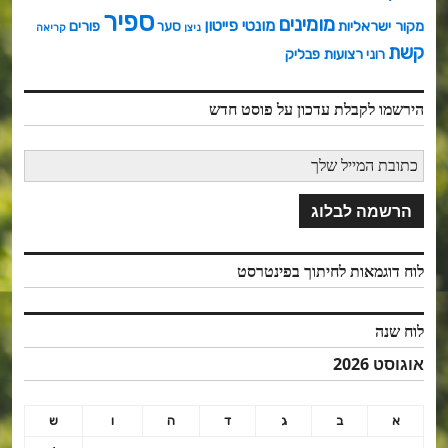
ספיר
מומינים
מונטי פייטון
מקור ישראליות
פורים
סער
ניצן
קריאה
קשת
רצועות פבליק
רוני
הירשמו לקבלת עדכון על פוסט חדש
לוח דוגמאות לחיתוך בפינטרסט
לוח שנה
אוגוסט 2026
א
ב
ג
ד
ה
ו
ש