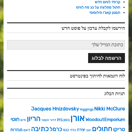
קרפד לוחם חדש
חתול מפלצת על גג פח לוהט
תמנון קאג'ו פילוסופי
הירשמו לקבלת עדכון על פוסט חדש
לוח דוגמאות לחיתוך בפינטרסט
תגיות הבלוג
Jacques Hnizdovsky
Nikki McClure
leggings
אורן
הריון
חוטי
WoodcutEmporium
בית
בוטן
דרור
הומור
ודים
חתולים
כתיבה
כרמל
טריקו
מגזרות
יצירה
כנס
יוגב
כללי
ליאם