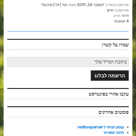
c
it
er
פורסם בתאריך
דצמבר 24, 2019
מאת
יעל (יולי) מיכאלי
e
te
e
פורסם ב-
חיים
דרור
תוייג
b
r
st
4 תגובות
o
o
שמרו על קשר:
k
עקבו אחרי בפינטרסט
פוסטים אחרונים
קופון הנחה ל redboxparcel
חתול סמוראי