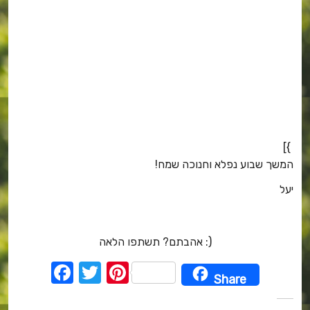
}]
המשך שבוע נפלא וחנוכה שמח!
יעל
אהבתם? תשתפו הלאה :)
F
T
Pi
Share
a
w
nt