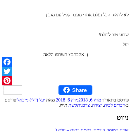
לא לדאוג, הכל נעלם אחרי מעבר קליל עם מגבון
שבוע טוב לכולם!
יעל
אהבתם? תשתפו הלאה :)
Facebook
Twitter
Share
Pinterest
פורסם בתאריך
מרץ 6, 2018
מרץ 6, 2018
מאת
יעל (יולי) מיכאלי
פורסם
ב-
דברים לבית
,
יצירה
,
צרכנות
קשת
תוייג
ניווט
קודם
רשומה קודמת:
רקמת בתים – חלק ג'