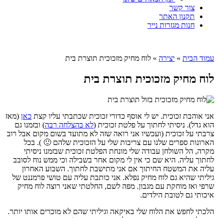
צור קשר
תקנון האתר
חנות מגזרות נייר
עמוד הבית
»
יצירה
»
לוח מחיק מזכוכית תוצרת בית
לוח מחיק מזכוכית תוצרת בית
אני אוהבת זכוכית. יש לי אוסף כדורי זכוכית שכתבתי עליו קצת
כאן
(מאז
הוא גדל). ניסיתי לחתוך על פלטת זכוכית (
לא בהצלחה רבה
) ובזמנו גם
צרבתי על זכוכית (ועכשיו אני רואה שזה לא מתועד בשום מקום אבל רוב
הארונות ספרים שלנו עם צריבות שלי על הזכוכית שלהם 🙂 ). בכל
מקרה, הל השולחן עבודה שלי מונחת הפלטת זכוכית שבזמנו ניסיתי
לחתוך עליה. היא שם כי אין לי מקום אחר בשבילה וכי ממש נוח לסובב
עליה את המשטח החיתוך אם אני מתישבת לחתוך. השבוע האחרון
גיליתי שהיא גם לוח מחיק נפלא. אני כותבת עליה עם טושי פרמננט של
שרפי ואז מוחקת עם מגבון. מפה לשם, החלטתי שאני רוצה לוח מחיק
איכותי גם לטובת הילדים.
הלכתי לחפש את הלוח שלי באיקאה וגיליתי שהם לא מוכרים אותו יותר.