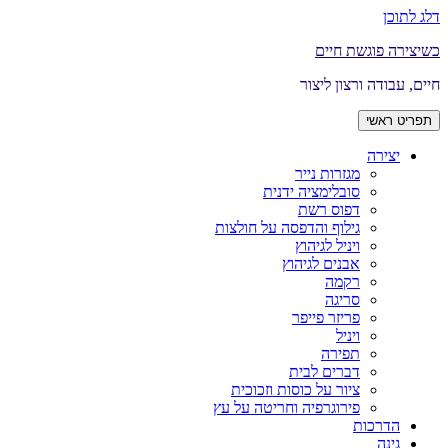
דלג לתוכן
כשיצירה פוגשת חיים
חיים, עבודה ורצון ליצור
תפריט ראשי
יצירה
מגזרות נייר
סובלימציה ידנית
דפוס רשת
גילוף והדפסה על חולצות
ויניל לגיהוץ
אבנים לגיהוץ
רקמה
סריגה
פריזר פייפר
ויניל
תפירה
דברים לבית
ציור על כוסות וזכוכית
פירוגרפיה וחריטה על עץ
הדרכות
גינה