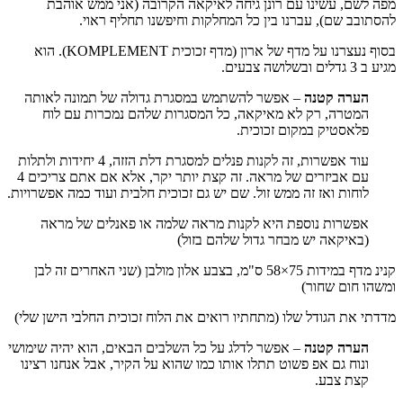
מפה לשם, עשינו עם רונן גיחה לאיקאה הקרובה (אני ממש אוהבת
להסתובב שם), עברנו בין כל המחלקות וחיפשנו תחליף ראוי.
בסוף נעצרנו על מדף של ארון (מדף זכוכית KOMPLEMENT). הוא
מגיע ב 3 גדלים ובשלושה צבעים.
הערה קטנה
– אפשר להשתמש במסגרת גדולה של תמונה לאותה
המטרה, רק לא מאיקאה, כל המסגרות שלהם נמכרות עם לוח
פלאסטיק במקום זכוכית.
עוד אפשרות, זה לקנות פנלים למסגרת דלת הזזה, 4 יחידות ולתלות
עם אביזרים של מראה. זה קצת יותר יקר, אלא אם אתם צריכים 4
לוחות ואז זה ממש זול. שם יש גם זכוכית חלבית ועוד כמה אפשרויות.
אפשרות נוספת היא לקנות מראה שלמה או פאנלים של מראה
(באיקאה יש מבחר גדול שלהם בזול)
קנינ מדף במידות 75×58 ס"מ, בצבע אלון מולבן (שני האחרים זה לבן
ומשהו חום שחור)
מדדתי את הגודל שלו (מתחתיו רואים את הלוח זכוכית החלבי הישן שלי)
הערה קטנה
– אפשר לדלג על כל השלבים הבאים, הוא יהיה שימושי
ונוח גם אפ פשוט תתלו אותו כמו שהוא על הקיר, אבל אנחנו רצינו
קצת צבע.