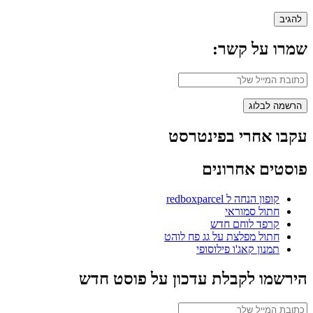
שמרו על קשר:
עקבו אחרי בפינטרסט
פוסטים אחרונים
קופון הנחה ל redboxparcel
חתול סמוראי
קרפד לוחם חדש
חתול מפלצת על גג פח לוהט
תמנון קאג'ו פילוסופי
הירשמו לקבלת עדכון על פוסט חדש