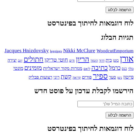
לוח דוגמאות לחיתוך בפינטרסט
תגיות הבלוג
Jacques Hnizdovsky
Nikki McClure
WoodcutEmporium
leggings
אורן
הריון
חתולים
חוטי טריקו
בית
יצירה
בוטן
דרור
הומור
ודים
יוגב
כתיבה
מומינים
כרמל
מונטי
מגזרות מקור ישראליות
כנס
כללי
ליאם
ספיר
קשת
פייטון
פורים
רצועות פבליק
סער
רוני
ניצן
קריאה
הירשמו לקבלת עדכון על פוסט חדש
לוח דוגמאות לחיתוך בפינטרסט