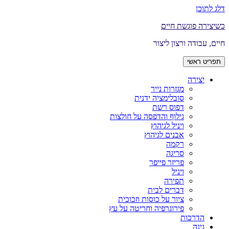
דלג לתוכן
כשיצירה פוגשת חיים
חיים, עבודה ורצון ליצור
תפריט ראשי
יצירה
מגזרות נייר
סובלימציה ידנית
דפוס רשת
גילוף והדפסה על חולצות
ויניל לגיהוץ
אבנים לגיהוץ
רקמה
סריגה
פריזר פייפר
ויניל
תפירה
דברים לבית
ציור על כוסות וזכוכית
פירוגרפיה וחריטה על עץ
הדרכות
גינה