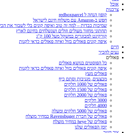
אוכל
צרכנות
קופון הנחה ל redboxparcel
חפש ב-Amazon עם משלוח חינם לישראל
שמיכות כבדות – למה זה טוב ואיפה קונים בלי לשבור את הכי
תחתוני מחזור מעולים וזולים ושנשלחים בחינם לארץ
קורקינט למבוגרים במשקל מעל 100 ק"ג
איפה קונים פאזלים בזול ואיזה פאזלים כדאי לקנות
חיים
נעים להכיר
פאזלים
כל הפוסטים בנושא פאזלים
איפה קונים פאזלים בזול ואיזה פאזלים כדאי לקנות
פאזלים מעץ
מבצעים, מגניבות וסתם כיף
פאזלים של 1000 חלקים
פאזלים של 1500 חלקים
פאזלים של 2000 חלקים
3000 חלקים
4000 חלקים
פאזלים של 5000 חלקים ומעלה
פאזלים של חברת Ravensbuger במחיר מוצלח
פאזלים של heye במחיר מוצלח
יומן הפאזלים שלנו
צור קשר