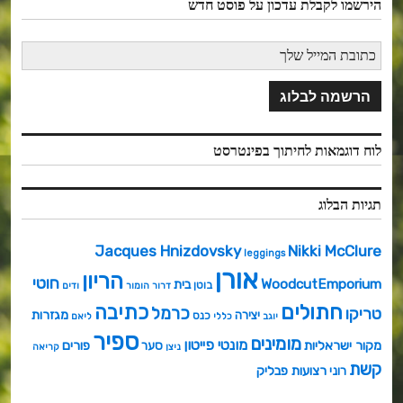
הירשמו לקבלת עדכון על פוסט חדש
לוח דוגמאות לחיתוך בפינטרסט
תגיות הבלוג
Jacques Hnizdovsky
Nikki McClure
leggings
אורן
הריון
חוטי
WoodcutEmporium
בית
בוטן
דרור
הומור
ודים
חתולים
כתיבה
כרמל
טריקו
מגזרות
יצירה
כנס
יוגב
כללי
ליאם
ספיר
מומינים
מונטי פייטון
מקור ישראליות
פורים
סער
ניצן
קריאה
קשת
רצועות פבליק
רוני