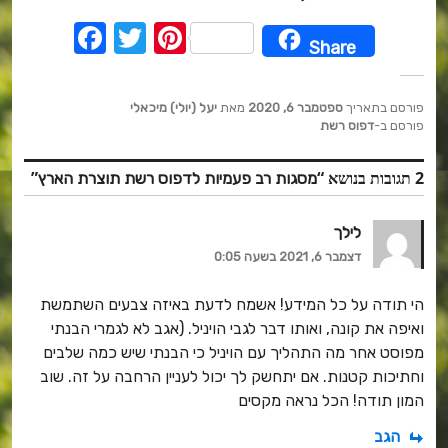
F
T
Pi
Share
a
w
nt
c
it
er
פורסם בתאריך
ספטמבר 6, 2020
מאת
יעל (יולי) מיכאלי
e
te
e
פורסם ב-
דפוס רשת
b
r
st
2 תגובות בנושא “
”
מסגות רב פעמיות לדפוס רשת תוצרת הארץ
o
o
לילך
k
דצמבר 6, 2021 בשעה 0:05
הי תודה על כל המידע! אשמח לדעת באיזה צבעים השתמשת
ואיפה את קונה, ואותו דבר לגבי הויניל. (אגב לא לגמרי הבנתי
מפוסט אחר מה התהליך עם הויניל כי הבנתי שיש כמה שלבים
וחתיכות קטנות. אם יתחשק לך יכול לעניין הרחבה על זה. שוב
המון תודה! הכל נראה מקסים
הגב