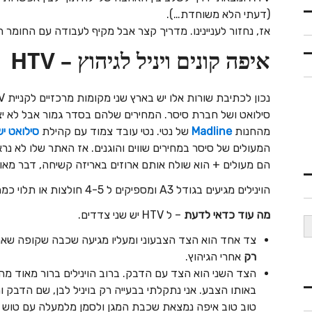
(דעתי הלא משוחדת…).
אז, נחזור לעניינינו. מדריך קצר אבל מקיף לעבודה עם החומר 
איפה קונים ויניל לגיהוץ – HTV
נכון לכתיבת שורות אלו יש בארץ שני מקומות מרכזיים לקניית HTV.
סילואט ושל חברת סיסר. המחירים שלהם בסדר גמור אבל לא יצא 
מהחנות
Madline
של נטי. נטי עובד צמוד עם קהילת
סילואט י
המעולים של סיסר במחירים שווים והוגנים. אז האתר שלו לא נרא
הם מעולים + הוא שולח אותם ארוזים באריזה קשיחה, דבר מאוד
הוינילים מגיעים בגודל A3 ומספיקים ל 4-5 חולצות או תלוי כמה אתם מצופפים את הדוגמאות 🙂
מה עוד כדאי לדעת
– ל HTV יש שני צדדים.
צד אחד הוא הצד הצבעוני ומעליו מגיעה שכבה שקופה שאנ
רק
אחרי הגיהוץ.
הצד השני הוא הצד עם הדבק. ברוב הוינילים ברור מאוד מה
באותו הצבע. אני נתקלתי בבעייה רק בויניל לבן, שם הדבק ו
טוב טוב איפה נמצאת שכבת המגן ולסמן מלמעלה עם טוש פ