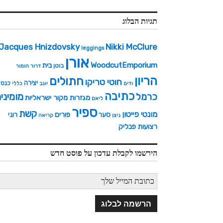
תגיות הבלוג
Jacques Hnizdovsky
Nikki McClure
leggings
אורן
WoodcutEmporium
בית
בוטן
דרור
הומור
הריון
חתולים
חוטי טריקו
יצירה
כנס
ודים
יוגב
כללי
כתיבה
מומיני
כרמל
מגזרות מקור ישראליות
ליאם
ספיר
קשת
מונטי פייטון
פורים
סער
רוני
ניצן
קריאה
רצועות פבליק
הירשמו לקבלת עדכון על פוסט חדש