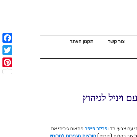
צור קשר
תקנון האתר
ebook
witter
terest
ם ויניל לגיהוץ
פריזר פייפר
פתאום גיליתי את
חולצות מגניבות לחלוטין