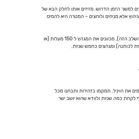
ים למשך הזמן הדרוש. מזיזים אותו לחלק הבא של
יהוץ אלא מניחים ולוחצים – המטרה היא להמיס
מניחים את החולצה, מכסים אותה בנייר אפייה (אל תשכחו את השלב הזה), מכוונים את המגהץ ל 150 מעלות (או
ת לכותנה) ומגהצים כחמש שניות.
ם את הויניל. תמקמו בזהירות ותבחנו מכל
ף לקחת כמה שניות ולוודא שהוא יושב ישר