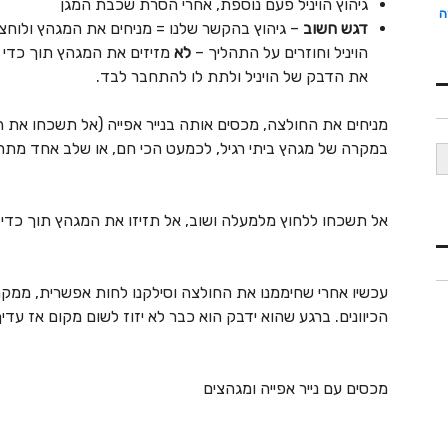
גיהוץ הויניל פעם נוספת, אחרי הסרת שכבת המגן
רה
דגש חשוב
– גיהוץ בהקשר שלנו = מניחים את המגהץ ולוחצ
הויניל וחוזרים על התהליך –
לא
מזיזים את המגהץ תוך כדי ג
את הדבק של הויניל ולתת לו להתחבר לבד.
במקרה של מגהץ ביתי רגיל, לכמעט הכי חם, או שלב אחד מתח
אל תשכחו ללחוץ מלמעלה ושוב, אל תזיזו את המגהץ תוך כדי.
עכשיו אחרי שחיממנו את החולצה וסילקנו לחות אפשרית, ממקמי
הכיוונים. ברגע שהוא ידבק הוא כבר לא יזוז לשום מקום אז עדי
מכסים עם נייר אפייה ומגהצים