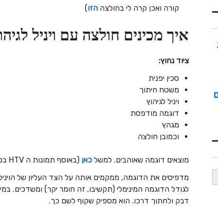
קורה ואכן קרה לי בחולצה
הזו
)
איך מכינים חולצה עם ויניל לגיהו
ציוד נחוץ:
סכין יפנית
משטח חיתוך
ם
ויניל לגיהוץ
דוגמה מודפסת
מגהץ
וכמובן חולצה
מוצאים דוגמה שאוהבים. למשל
כאן
(באוסף תמונות ה HTV בפינטרסט שלי).
מדפיסים את הדוגמה, ממקמים אותה על הצד העליון של הויניל
לגודל הדוגמה המינימלי (תקשיבו, זה חומר יקר) ומשדכים. במ
דבק ולחתוך דרכו. הוא מספיק שקוף לשם כך.