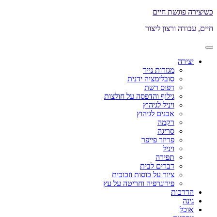
דלג
כשיצירה פוגשת חיים
לתוכן
חיים, עבודה ורצון ליצור
תפריט
ראשי
יצירה
מגזרות נייר
סובלימציה ידנית
דפוס רשת
גילוף והדפסה על חולצות
ויניל לגיהוץ
אבנים לגיהוץ
רקמה
סריגה
פריזר פייפר
ויניל
תפירה
דברים לבית
ציור על כוסות וזכוכית
פירוגרפיה וחריטה על עץ
הדרכות
גינה
אוכל