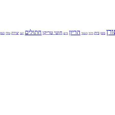
ורן
הריון
חתולים
חוטי טריקו
בית
יצירה
בוטן
כנס
דרור
הומור
ודים
יוגב
כללי