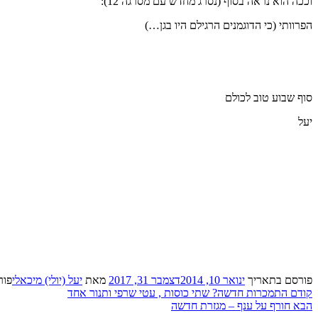
וככה הוא נראה בסוף (נסרג מחדש עם מסרגה 12):
הפרוותי (כי הדוגמנים הרגילם היו בגן…)
סוף שבוע טוב לכולם
יעל
פורסם בתאריך
ינואר 10, 2014
דצמבר 31, 2017
מאת
יעל (יולי) מיכאלי
פור
ניווט
רשומה
קודם
התמכרות חדשה? שתי כוסות , עטי שרפי ותנור אחד
רשומה
קודמת:
הבא
חורף על ענף – מגזרת חדשה
הבאה: