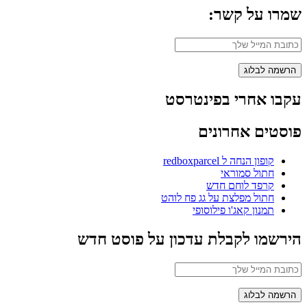
שמרו על קשר:
עקבו אחרי בפינטרסט
פוסטים אחרונים
קופון הנחה ל redboxparcel
חתול סמוראי
קרפד לוחם חדש
חתול מפלצת על גג פח לוהט
תמנון קאג'ו פילוסופי
הירשמו לקבלת עדכון על פוסט חדש