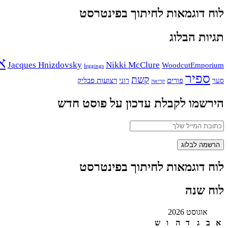
לוח דוגמאות לחיתוך בפינטרסט
תגיות הבלוג
א
Jacques Hnizdovsky
Nikki McClure
WoodcutEmporium
leggings
ספיר
קשת
פורים
רצועות פבליק
סער
רוני
קריאה
הירשמו לקבלת עדכון על פוסט חדש
לוח דוגמאות לחיתוך בפינטרסט
לוח שנה
אוגוסט 2026
א
ב
ג
ד
ה
ו
ש