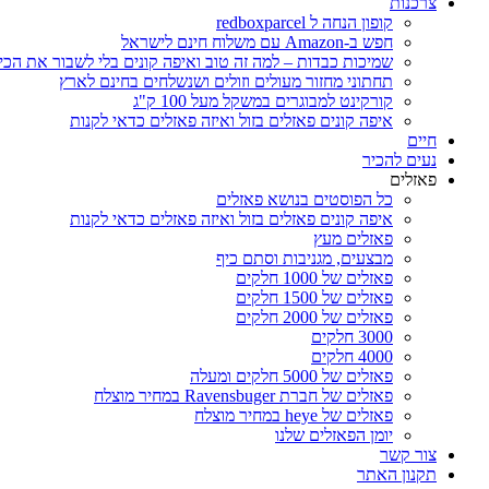
צרכנות
קופון הנחה ל redboxparcel
חפש ב-Amazon עם משלוח חינם לישראל
שמיכות כבדות – למה זה טוב ואיפה קונים בלי לשבור את הכי
תחתוני מחזור מעולים וזולים ושנשלחים בחינם לארץ
קורקינט למבוגרים במשקל מעל 100 ק"ג
איפה קונים פאזלים בזול ואיזה פאזלים כדאי לקנות
חיים
נעים להכיר
פאזלים
כל הפוסטים בנושא פאזלים
איפה קונים פאזלים בזול ואיזה פאזלים כדאי לקנות
פאזלים מעץ
מבצעים, מגניבות וסתם כיף
פאזלים של 1000 חלקים
פאזלים של 1500 חלקים
פאזלים של 2000 חלקים
3000 חלקים
4000 חלקים
פאזלים של 5000 חלקים ומעלה
פאזלים של חברת Ravensbuger במחיר מוצלח
פאזלים של heye במחיר מוצלח
יומן הפאזלים שלנו
צור קשר
תקנון האתר