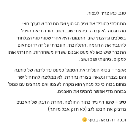
טוב. כאן צריך לעצור.
התחלתי להוריד את ויניל הגיהוץ ואז התברר שבערך חצי
מהדוגמה לא עברה. גיהצתי שוב. ושוב. הורדתי את הויניל
בשלבים וגיהצתי שוב. התמונה היא אחרי שסוף סוף הצלחתי
להעביר את הדוגמה. התלהבתי, העברתי על זה יד ופתאום
התברר שיש כאן לא מעט אבנים שעדיין משוחררות. החזרתי אותן
למקום. גיהצתי שוב ושוב.
אקצר – בסוף העליתי את הטמפ' כמעט עד לרמה של כותנה
והם נצמדו ונשארו בצורה נהדרת. לא ממליצה להתחיל ישר
מחום גבוה כי כל מגהץ הוא מקרה לעצמו ואם מגהצים עם טמפ'
גבוהה מדי אפשר להמיס את האבנים.
טיפ
– שימו דף נייר בתוך החולצה, אחרת הדבק של האבנים
מדביק את הבטן לגב (לא חזק אבל מיותר)
וככה זה נראה בסוף