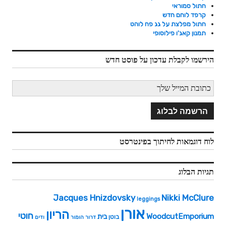
חתול סמוראי
קרפד לוחם חדש
חתול מפלצת על גג פח לוהט
תמנון קאג'ו פילוסופי
הירשמו לקבלת עדכון על פוסט חדש
לוח דוגמאות לחיתוך בפינטרסט
תגיות הבלוג
Jacques Hnizdovsky
Nikki McClure
leggings
אורן
הריון
חוטי
WoodcutEmporium
בית
בוטן
דרור
הומור
ודים