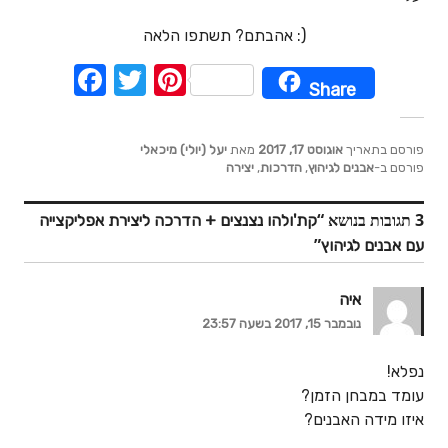
אהבתם? תשתפו הלאה :)
F
T
Pi
Share
a
w
nt
c
it
er
פורסם בתאריך
אוגוסט 17, 2017
מאת
יעל (יולי) מיכאלי
e
te
e
פורסם ב-
אבנים לגיהוץ
,
הדרכות
,
יצירה
b
r
st
3 תגובות בנושא “
קת'ולהו נצנצים + הדרכה ליצירת אפליקצייה
o
”
עם אבנים לגיהוץ
o
k
איה
נובמבר 15, 2017 בשעה 23:57
נפלא!
עומד במבחן הזמן?
איזו מידה האבנים?