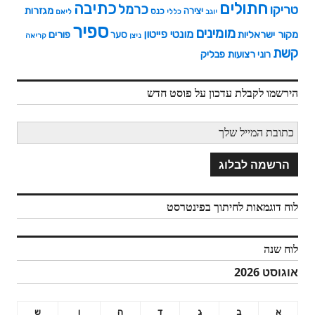
חתולים
כתיבה
כרמל
טריקו
מגזרות
יצירה
כנס
יוגב
כללי
ליאם
ספיר
מומינים
מונטי פייטון
מקור ישראליות
פורים
סער
ניצן
קריאה
קשת
רצועות פבליק
רוני
הירשמו לקבלת עדכון על פוסט חדש
לוח דוגמאות לחיתוך בפינטרסט
לוח שנה
אוגוסט 2026
א
ב
ג
ד
ה
ו
ש